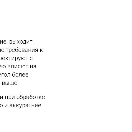
ие, выходит,
ые требования к
оектируют с
ую влияют на
угол более
я выше.
и при обработке
 и аккуратнее