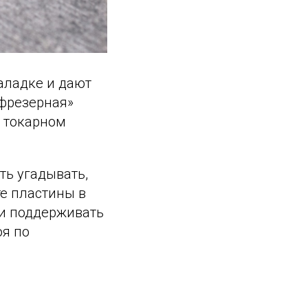
аладке и дают
«фрезерная»
а токарном
ть угадывать,
те пластины в
 и поддерживать
оя по