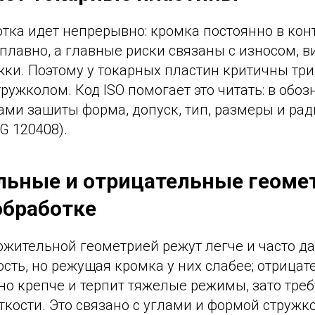
тка идет непрерывно: кромка постоянно в конт
 плавно, а главные риски связаны с износом, 
ки. Поэтому у токарных пластин критичны три
тружколом. Код ISO помогает это читать: в обо
ами зашиты форма, допуск, тип, размеры и ра
G 120408).
ьные и отрицательные геоме
обработке
ожительной геометрией режут легче и часто д
сть, но режущая кромка у них слабее; отрицат
но крепче и терпит тяжелые режимы, зато тре
кости. Это связано с углами и формой стружк