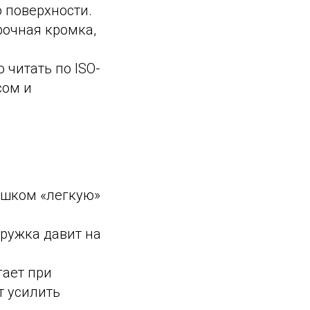
о поверхности.
рочная кромка,
 читать по ISO-
сом и
ишком «легкую»
ружка давит на
гает при
т усилить