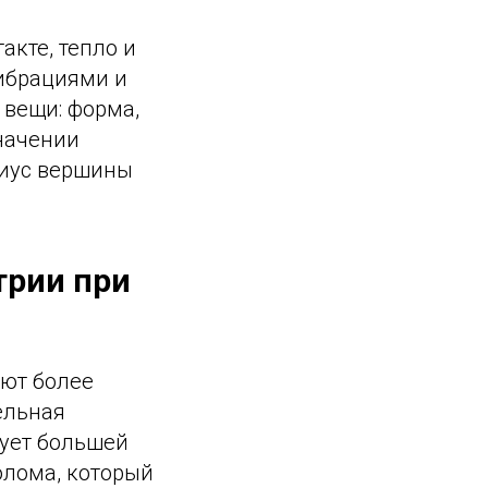
акте, тепло и
вибрациями и
 вещи: форма,
значении
диус вершины
трии при
ают более
ельная
бует большей
олома, который