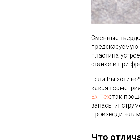
Сменные твердо
предсказуемую 
пластина устрое
станке и при ф
Если Вы хотите 
какая геометри
Ex-Tex
: так про
запасы инструме
производителям
Что отлич