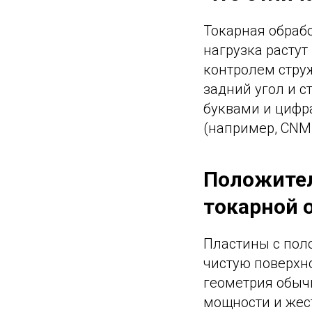
Токарная обрабо
нагрузка растут
контролем струж
задний угол и с
буквами и цифр
(например, CNM
Положител
токарной 
Пластины с пол
чистую поверхно
геометрия обыч
мощности и жест