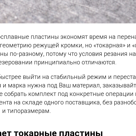
сплавные пластины экономят время на перен
геометрию режущей кромки, но «токарная» и 
ны по-разному, потому что условия резания н
резеровании принципиально отличаются.
быстрее выйти на стабильный режим и переста
я и марка нужна под Ваш материал, заказывай
ще собрать комплект под конкретные операции
нта на складе одного поставщика, без разноб
 и типоразмерам.
ает токарные пластины