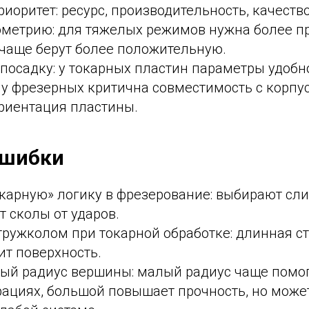
иоритет: ресурс, производительность, качеств
ометрию: для тяжелых режимов нужна более п
 чаще берут более положительную.
 посадку: у токарных пластин параметры удобно
 у фрезерных критична совместимость с корпу
риентация пластины.
ошибки
окарную» логику в фрезерование: выбирают сл
т сколы от ударов.
ружколом при токарной обработке: длинная ст
ит поверхность.
ный радиус вершины: малый радиус чаще помо
рациях, большой повышает прочность, но може