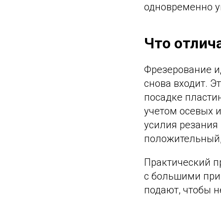
одновременно у
Что отлич
Фрезерование ид
снова входит. 
посадке пласти
учетом осевых 
усилия резания 
положительный,
Практический пр
с большими при
подают, чтобы н