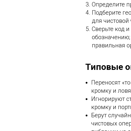
Определите пр
Подберите ге
для чистовой
Сверьте код и
обозначению;
правильная о
Типовые 
Переносят «т
кромку и ловя
Игнорируют ст
кромку и порт
Берут случай
чистовых опе