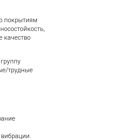
по покрытиям
носостойкость,
е качество
 группу
ные/трудные
вание
 вибрации.