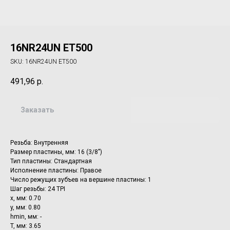
16NR24UN ET500
SKU:
16NR24UN ET500
491,96
р.
Заказать
Резьба: Внутренняя
Размер пластины, мм: 16 (3/8")
Тип пластины: Стандартная
Исполнение пластины: Правое
Число режущих зубъев на вершине пластины: 1
Шаг резьбы: 24 TPI
x, мм: 0.70
y, мм: 0.80
hmin, мм: -
T, мм: 3.65