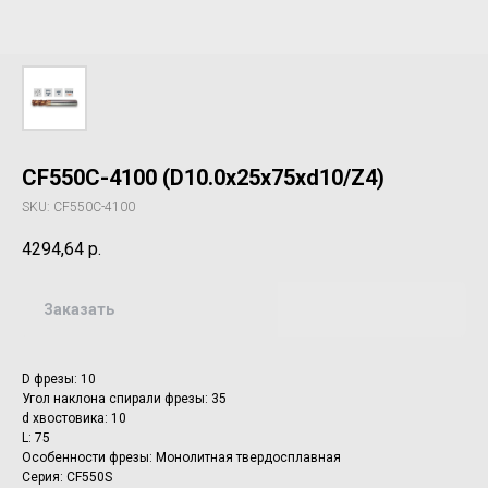
CF550C-4100 (D10.0x25x75xd10/Z4)
SKU:
CF550C-4100
4294,64
р.
Заказать
D фрезы: 10
Угол наклона спирали фрезы: 35
d хвостовика: 10
L: 75
Особенности фрезы: Монолитная твердосплавная
Серия: CF550S