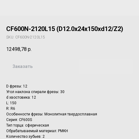
CF600N-2120L15 (D12.0x24x150xd12/Z2)
SKU:
CF600N-2120L15
12498,78
р.
Заказать
D фрезы: 12
Угол наклона спирали фрезы: 30
d хвостовика: 12
L: 150
R: R6
Особенности фрезы: Монолитная твердосплавная
Серия: CF600S
Тип торца: сферическая
Обрабатываемый материал: PMKH
Количество зубьев: 2