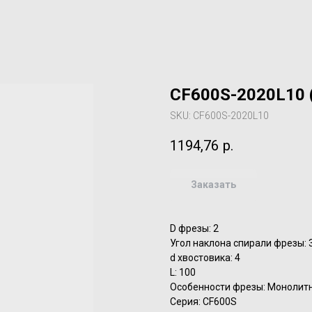
CF600S-2020L10 
SKU:
CF600S-2020L10
1194,76
р.
Заказать
D фрезы: 2
Угол наклона спирали фрезы: 
d хвостовика: 4
L: 100
Особенности фрезы: Монолит
Серия: CF600S