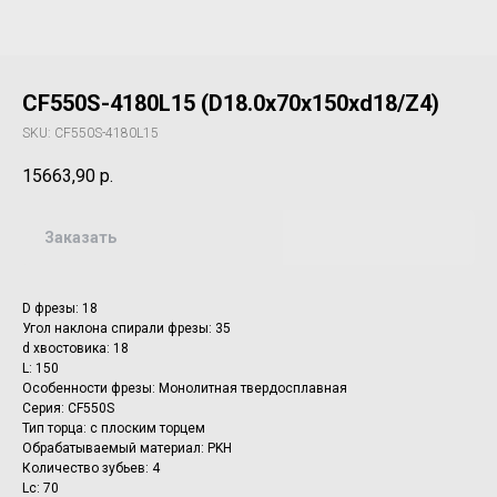
CF550S-4180L15 (D18.0x70x150xd18/Z4)
SKU:
CF550S-4180L15
15663,90
р.
Заказать
D фрезы: 18
Угол наклона спирали фрезы: 35
d хвостовика: 18
L: 150
Особенности фрезы: Монолитная твердосплавная
Серия: CF550S
Тип торца: с плоским торцем
Обрабатываемый материал: PKH
Количество зубьев: 4
Lc: 70