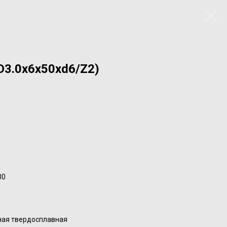
D3.0x6x50xd6/Z2)
30
ная твердосплавная