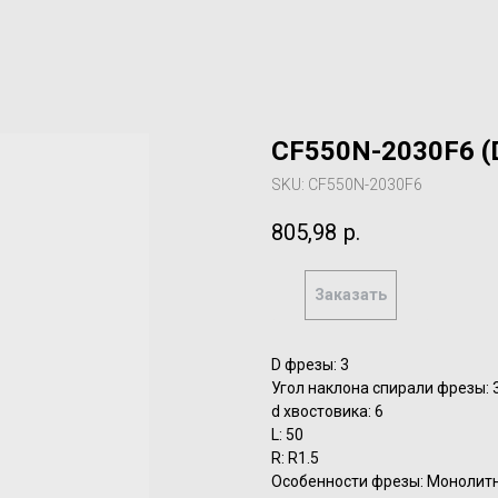
CF550N-2030F6 (
SKU:
CF550N-2030F6
805,98
р.
Заказать
D фрезы: 3
Угол наклона спирали фрезы: 
d хвостовика: 6
L: 50
R: R1.5
Особенности фрезы: Монолит