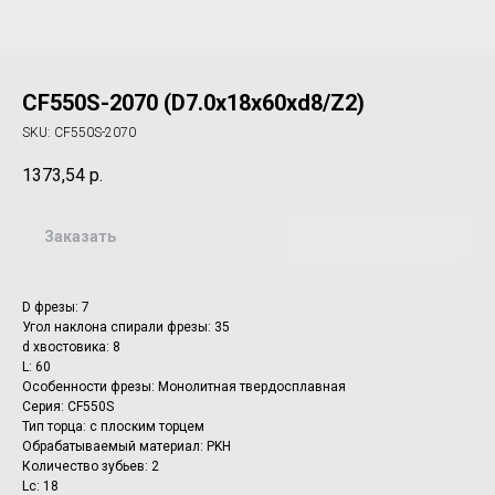
CF550S-2070 (D7.0x18x60xd8/Z2)
SKU:
CF550S-2070
1373,54
р.
Заказать
D фрезы: 7
Угол наклона спирали фрезы: 35
d хвостовика: 8
L: 60
Особенности фрезы: Монолитная твердосплавная
Серия: CF550S
Тип торца: с плоским торцем
Обрабатываемый материал: PKH
Количество зубьев: 2
Lc: 18