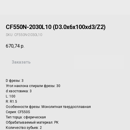
CF550N-2030L10 (D3.0x6x100xd3/Z2)
SKU:
CF550N-2030L10
670,74
р.
Заказать
D фрезы: 3
Угол наклона спирали фрезы: 30
d хвостовика: 3
L: 100
R: R1.5
Особенности фрезы: Монолитная твердосплавная
Серия: CF550S
Тип торца: сферическая
Обрабатываемый материал: PK
Количество зубьев: 2