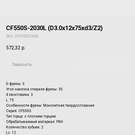
CF550S-2030L (D3.0x12x75xd3/Z2)
SKU:
CF550S-2030L
572,32
р.
Заказать
D фрезы: 3
Угол наклона спирали фрезы: 35
d хвостовика: 3
L: 75
Особенности фрезы: Монолитная твердосплавная
Серия: CF550S
Тип торца: с плоским торцем
Обрабатываемый материал: PKH
Количество зубьев: 2
Lc: 12