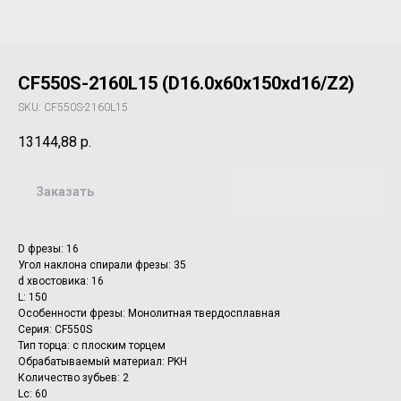
CF550S-2160L15 (D16.0x60x150xd16/Z2)
SKU:
CF550S-2160L15
13144,88
р.
Заказать
D фрезы: 16
Угол наклона спирали фрезы: 35
d хвостовика: 16
L: 150
Особенности фрезы: Монолитная твердосплавная
Серия: CF550S
Тип торца: с плоским торцем
Обрабатываемый материал: PKH
Количество зубьев: 2
Lc: 60