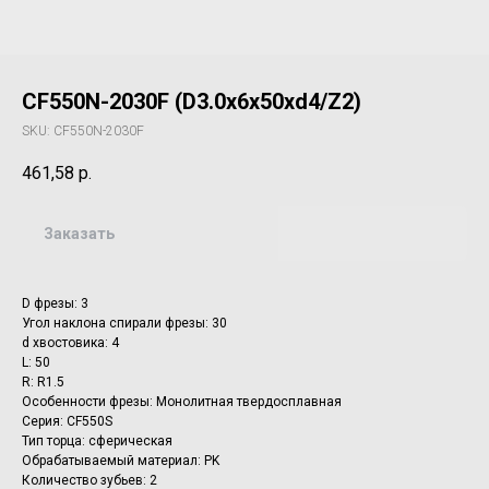
CF550N-2030F (D3.0x6x50xd4/Z2)
SKU:
CF550N-2030F
461,58
р.
Заказать
D фрезы: 3
Угол наклона спирали фрезы: 30
d хвостовика: 4
L: 50
R: R1.5
Особенности фрезы: Монолитная твердосплавная
Серия: CF550S
Тип торца: сферическая
Обрабатываемый материал: PK
Количество зубьев: 2