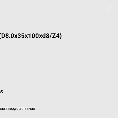
(D8.0x35x100xd8/Z4)
35
ная твердосплавная