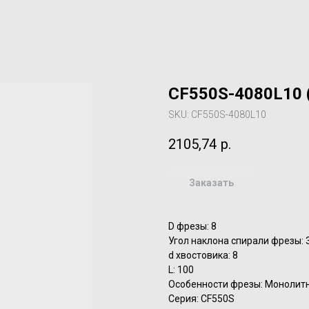
CF550S-4080L10 
SKU:
CF550S-4080L10
2105,74
р.
Заказать
D фрезы: 8
Угол наклона спирали фрезы: 
d хвостовика: 8
L: 100
Особенности фрезы: Монолит
Серия: CF550S