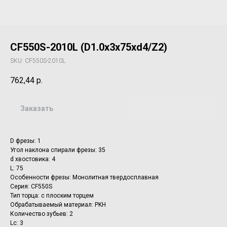
CF550S-2010L (D1.0x3x75xd4/Z2)
SKU:
CF550S-2010L
762,44
р.
Заказать
D фрезы: 1
Угол наклона спирали фрезы: 35
d хвостовика: 4
L: 75
Особенности фрезы: Монолитная твердосплавная
Серия: CF550S
Тип торца: с плоским торцем
Обрабатываемый материал: PKH
Количество зубьев: 2
Lc: 3