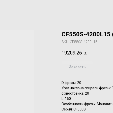
CF550S-4200L15 
SKU:
CF550S-4200L15
19209,26
р.
Заказать
D фрезы: 20
Угол наклона спирали фрезы: 
d хвостовика: 20
L: 150
Особенности фрезы: Монолит
Серия: CF550S