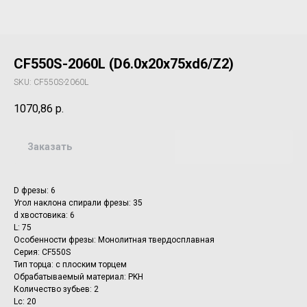
CF550S-2060L (D6.0x20x75xd6/Z2)
SKU:
CF550S-2060L
1070,86
р.
Заказать
D фрезы: 6
Угол наклона спирали фрезы: 35
d хвостовика: 6
L: 75
Особенности фрезы: Монолитная твердосплавная
Серия: CF550S
Тип торца: с плоским торцем
Обрабатываемый материал: PKH
Количество зубьев: 2
Lc: 20