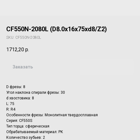
CF550N-2080L (D8.0x16x75xd8/Z2)
SKU:
CF550N-2080L
1712,20
р.
Заказать
D фрезы: 8
Угол наклона спирали фрезы: 30
d хвостовика: 8
L: 75
R: R4
Особенности фрезы: Монолитная твердосплавная
Серия: CF550S
Тип торца: сферическая
Обрабатываемый материал: PK
Количество зубьев: 2