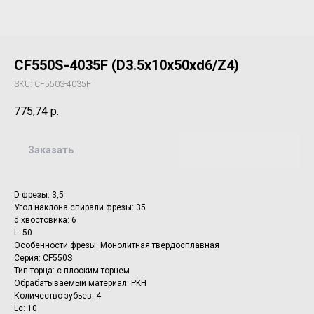
CF550S-4035F (D3.5x10x50xd6/Z4)
SKU:
CF550S-4035F
775,74
р.
Заказать
D фрезы: 3,5
Угол наклона спирали фрезы: 35
d хвостовика: 6
L: 50
Особенности фрезы: Монолитная твердосплавная
Серия: CF550S
Тип торца: с плоским торцем
Обрабатываемый материал: PKH
Количество зубьев: 4
Lc: 10