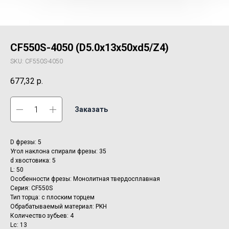
CF550S-4050 (D5.0x13x50xd5/Z4)
SKU:
CF550S-4050
677,32
р.
Заказать
D фрезы: 5
Угол наклона спирали фрезы: 35
d хвостовика: 5
L: 50
Особенности фрезы: Монолитная твердосплавная
Серия: CF550S
Тип торца: с плоским торцем
Обрабатываемый материал: PKH
Количество зубьев: 4
Lc: 13