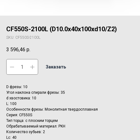
CF550S-2100L (D10.0x40x100xd10/Z2)
SKU:
CF550S-2100L
3 596,46
р.
Заказать
D фрезы: 10
Угол наклона спирали фрезы: 35
d хвостовика: 10
L: 100
Особенности фрезы: Монолитная твердосплавная
Серия: CF550S
Тип торца: с плоским торцем
Обрабатываемый материал: PKH
Количество зубьев: 2
Lc: 40