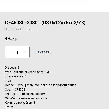
CF450SL-3030L (D3.0x12x75xd3/Z3)
SKU:
CF450SL-3030L
476,7
р.
Заказать
D фрезы: 3
Угол наклона спирали фрезы: 45
d хвостовика: 3
L: 75
Особенности фрезы: Монолитная твердосплавная
Серия: CF450S
Тип торца: с плоским торцем
Обрабатываемый материал: N
Количество зубьев: 3
Lc: 12