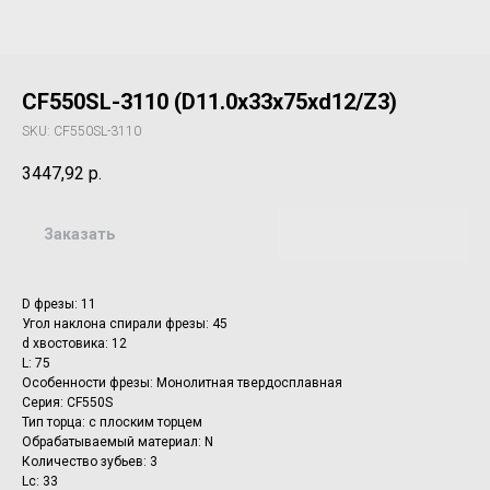
CF550SL-3110 (D11.0x33x75xd12/Z3)
SKU:
CF550SL-3110
3447,92
р.
Заказать
D фрезы: 11
Угол наклона спирали фрезы: 45
d хвостовика: 12
L: 75
Особенности фрезы: Монолитная твердосплавная
Серия: CF550S
Тип торца: с плоским торцем
Обрабатываемый материал: N
Количество зубьев: 3
Lc: 33