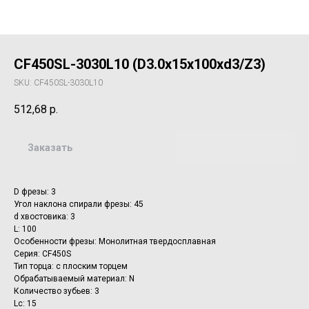
CF450SL-3030L10 (D3.0x15x100xd3/Z3)
SKU:
CF450SL-3030L10
512,68
р.
Заказать
D фрезы: 3
Угол наклона спирали фрезы: 45
d хвостовика: 3
L: 100
Особенности фрезы: Монолитная твердосплавная
Серия: CF450S
Тип торца: с плоским торцем
Обрабатываемый материал: N
Количество зубьев: 3
Lc: 15