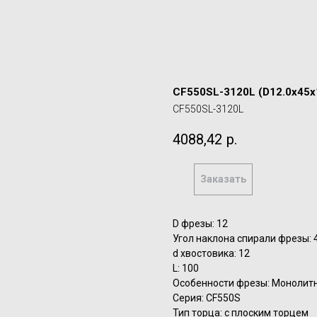
CF550SL-3120L (D12.0x45x
CF550SL-3120L
4088,42
р.
Заказать
D фрезы: 12
Угол наклона спирали фрезы: 
d хвостовика: 12
L: 100
Особенности фрезы: Монолит
Серия: CF550S
Тип торца: с плоским торцем