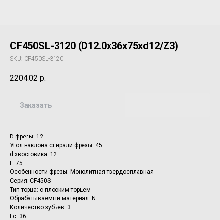
CF450SL-3120 (D12.0x36x75xd12/Z3)
SKU:
CF450SL-3120
2204,02
р.
Заказать
D фрезы: 12
Угол наклона спирали фрезы: 45
d хвостовика: 12
L: 75
Особенности фрезы: Монолитная твердосплавная
Серия: CF450S
Тип торца: с плоским торцем
Обрабатываемый материал: N
Количество зубьев: 3
Lc: 36