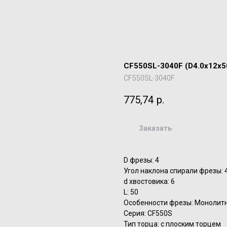
CF550SL-3040F (D4.0x12x5
CF550SL-3040F
775,74
р.
Заказать
D фрезы: 4
Угол наклона спирали фрезы: 
d хвостовика: 6
L: 50
Особенности фрезы: Монолит
Серия: CF550S
Тип торца: с плоским торцем