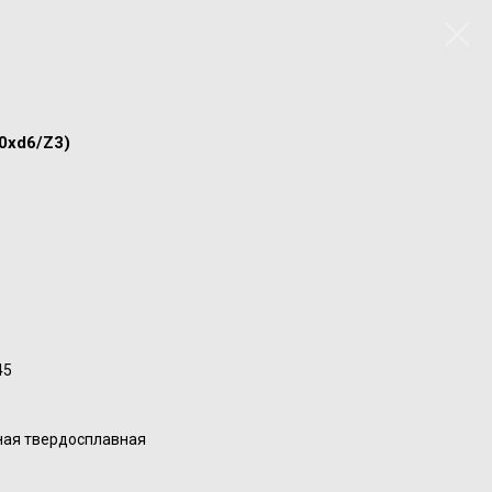
0xd6/Z3)
45
ная твердосплавная