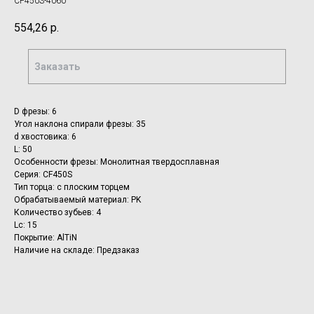
CF450S-4060
554,26
р.
Заказать
D фрезы: 6
Угол наклона спирали фрезы: 35
d хвостовика: 6
L: 50
Особенности фрезы: Монолитная твердосплавная
Серия: CF450S
Тип торца: с плоским торцем
Обрабатываемый материал: PK
Количество зубьев: 4
Lc: 15
Покрытие: AlTiN
Наличие на складе: Предзаказ