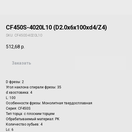
CF450S-4020L10 (D2.0x6x100xd4/Z4)
SKU:
CF450S-4020L10
512,68
р.
Заказать
D фрезы: 2
Угол наклона спирали фрезы: 35
d хвостовика: 4
L: 100
Особенности фрезы: Монолитная твердосплавная
Серия: CF450S
Тип торца: с плоским торцем
Обрабатываемый материал: PK
Количество зубьев: 4
Lc: 6