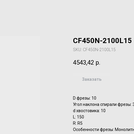
CF450N-2100L15 
SKU:
CF450N-2100L15
4543,42
р.
Заказать
D фрезы: 10
Угол наклона спирали фрезы: 
d хвостовика: 10
L: 150
R: R5
Особенности фрезы: Монолит