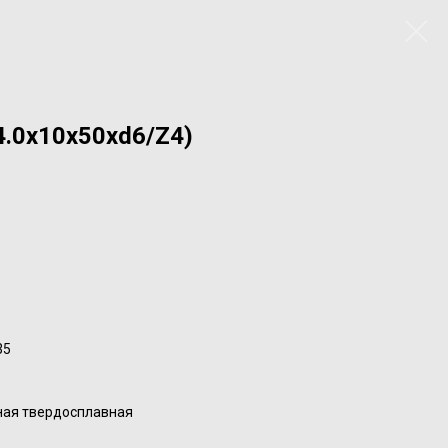
4.0x10x50xd6/Z4)
35
ная твердосплавная