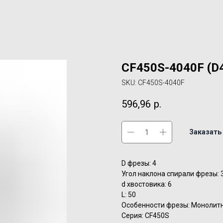
CF450S-4040F (D
SKU:
CF450S-4040F
596,96
р.
Заказать
D фрезы: 4
Угол наклона спирали фрезы: 
d хвостовика: 6
L: 50
Особенности фрезы: Монолит
Серия: CF450S