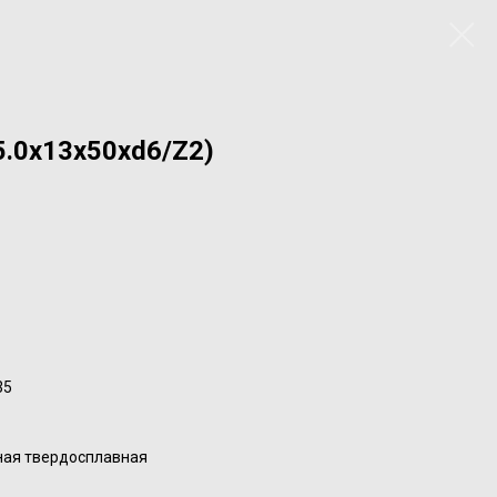
5.0x13x50xd6/Z2)
35
ная твердосплавная