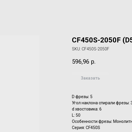
CF450S-2050F (D
SKU:
CF450S-2050F
596,96
р.
Заказать
D фрезы: 5
Угол наклона спирали фрезы: 
d хвостовика: 6
L: 50
Особенности фрезы: Монолит
Серия: CF450S