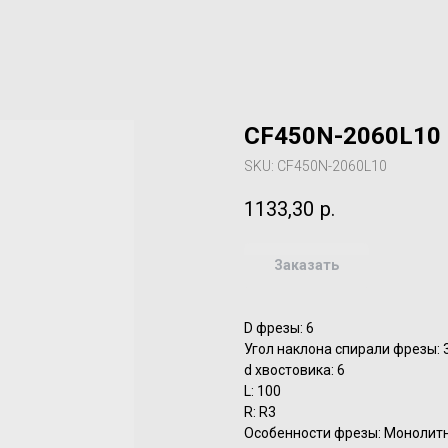
CF450N-2060L10 
SKU:
CF450N-2060L10
1133,30
р.
Заказать
D фрезы: 6
Угол наклона спирали фрезы: 
d хвостовика: 6
L: 100
R: R3
Особенности фрезы: Монолит