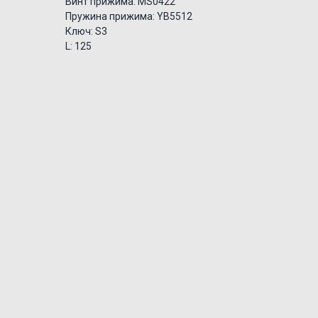
Винт прижима: MS0422
Пружина прижима: YB5512
Ключ: S3
L: 125