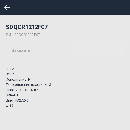
SDQCR1212F07
SKU:
SDQCR1212F07
Заказать
H: 12
B: 12
Исполнение: R
Тип крепления пластины: S
Пластина: DC..0702..
Ключ: T8
Винт: IM2.5X6
L: 80