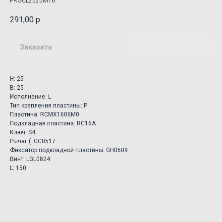
PRGCL2525M16
291,00
р.
Заказать
H: 25
B: 25
Исполнение: L
Тип крепления пластины: P
Пластина: RCMX1606M0
Подкладная пластина: RC16A
Ключ: S4
Рычаг (: GC0517
Фиксатор подкладной пластины: GH0609
Винт: LGL0824
L: 150