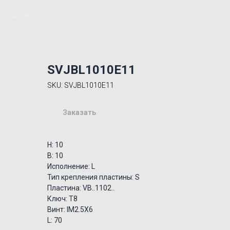
Вернуться
SVJBL1010E11
SKU:
SVJBL1010E11
Заказать
H: 10
B: 10
Исполнение: L
Тип крепления пластины: S
Пластина: VB..1102..
Ключ: T8
Винт: IM2.5X6
L: 70