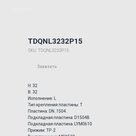
Вернуться
TDQNL3232P15
SKU:
TDQNL3232P15
Заказать
H: 32
B: 32
Исполнение: L
Тип крепления пластины: T
Пластина: DN..1504..
Подкладная пластина: D1504B
Подкладная пластина: LYM0610
Прижим: TP-2