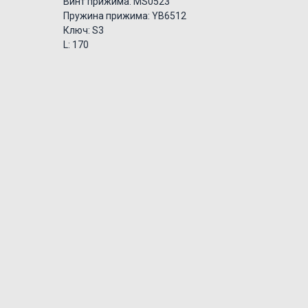
Винт прижима: MS0523
Пружина прижима: YB6512
Ключ: S3
L: 170