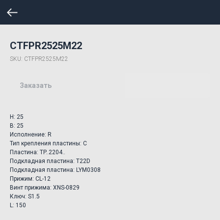
CTFPR2525M22
SKU:
CTFPR2525M22
Заказать
H: 25
B: 25
Исполнение: R
Тип крепления пластины: C
Пластина: TP..2204..
Подкладная пластина: T22D
Подкладная пластина: LYM0308
Прижим: CL-12
Винт прижима: XNS-0829
Ключ: S1.5
L: 150