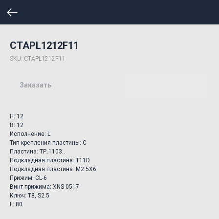
CTAPL1212F11
SKU:
CTAPL1212F11
Заказать
H: 12
B: 12
Исполнение: L
Тип крепления пластины: C
Пластина: TP..1103..
Подкладная пластина: T11D
Подкладная пластина: M2.5X6
Прижим: CL-6
Винт прижима: XNS-0517
Ключ: T8, S2.5
L: 80