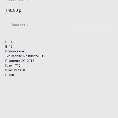
SSBCL1616H09
140,80
р.
Заказать
H: 16
B: 16
Исполнение: L
Тип крепления пластины: S
Пластина: SC..09T3..
Ключ: T15
Винт: IM4X10
L: 100