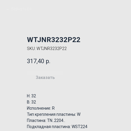
Вернуться
WTJNR3232P22
SKU:
WTJNR3232P22
317,40
р.
Заказать
H: 32
B: 32
Исполнение: R
Тип крепления пластины: W
Пластина: TN..2204..
Подкладная пластина: WST224