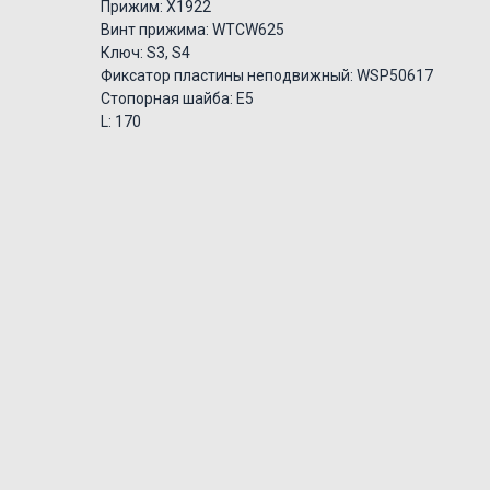
Прижим: X1922
Винт прижима: WTCW625
Ключ: S3, S4
Фиксатор пластины неподвижный: WSP50617
Стопорная шайба: E5
L: 170