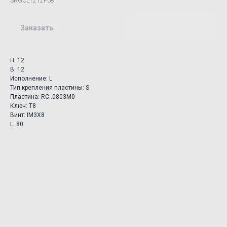
SRGCL1212F08
Заказать
H: 12
B: 12
Исполнение: L
Тип крепления пластины: S
Пластина: RC..0803M0
Ключ: T8
Винт: IM3X8
L: 80