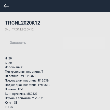
TRGNL2020K12
SKU:
TRGNL2020K12
Заказать
H: 20
B: 20
Исполнение: L
Тип крепления пластины: T
Пластина: RN..1204M0
Подкладная пластина: R1203B
Подкладная пластина: LYM0610
Прижим: TP-2
Винт прижима: MS0523
Пружина прижима: YB6512
Ключ: S3
L: 125