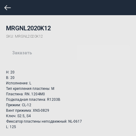
MRGNL2020K12
SKU:
MRGNL2020K12
Заказать
H: 20
B: 20
Исполнение: L
Тип крепления пластины: M
Пластина: RN..1204M0
Подкладная пластина: R1203B
Прижим: CL-12
Винт прижима: XNS-0829
Ключ: S2.5, S4
Фиксатор пластины неподвижный: NL-0617
L: 125