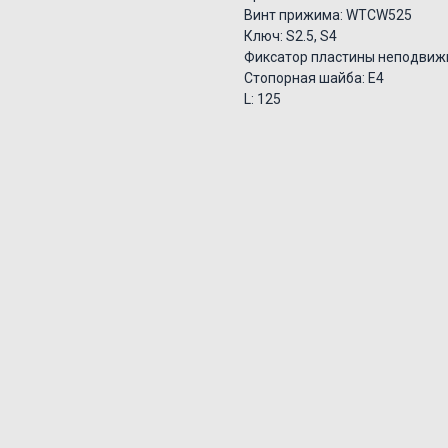
Винт прижима: WTCW525
Ключ: S2.5, S4
Фиксатор пластины неподвиж
Стопорная шайба: E4
L: 125