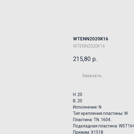
WTENN2020K16
WTENN2020K16
215,80
р.
Заказать
H: 20
B: 20
Исполнение: N
Тип крепления пластины: W
Пластина: TN..1604..
Подкладная пластина: WST16
Прижим: X1518