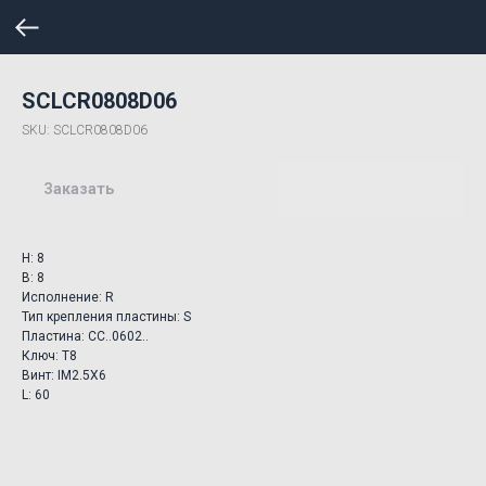
SCLCR0808D06
SKU:
SCLCR0808D06
Заказать
H: 8
B: 8
Исполнение: R
Тип крепления пластины: S
Пластина: CC..0602..
Ключ: T8
Винт: IM2.5X6
L: 60