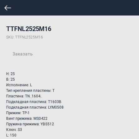
TTFNL2525M16
SKU:
TTFNL2525M16
Заказать
H: 25
B: 25
Исполнение: L
Тип крепления пластины: T
Пластина: TN..1604..
Подкладная пластина: T1603B
Подкладная пластина: LYM0508
Прижим: TP-1
Винт прижима: MS0422
Пружина прижима: YB5512
Ключ: S3
L: 150