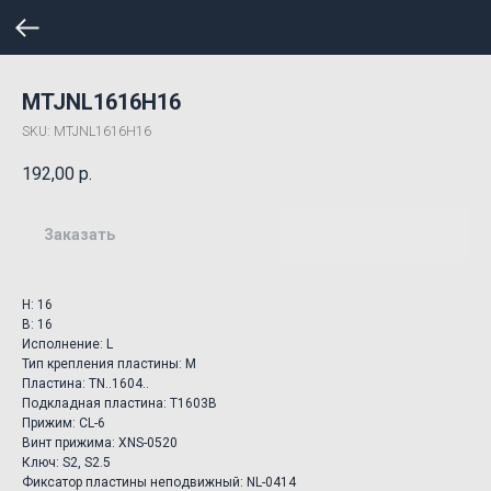
MTJNL1616H16
SKU:
MTJNL1616H16
192,00
р.
Заказать
H: 16
B: 16
Исполнение: L
Тип крепления пластины: M
Пластина: TN..1604..
Подкладная пластина: T1603B
Прижим: CL-6
Винт прижима: XNS-0520
Ключ: S2, S2.5
Фиксатор пластины неподвижный: NL-0414