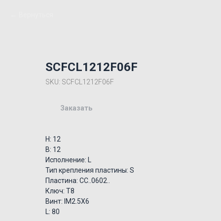
Вернуться
SCFCL1212F06F
SKU:
SCFCL1212F06F
Заказать
H: 12
B: 12
Исполнение: L
Тип крепления пластины: S
Пластина: CC..0602..
Ключ: T8
Винт: IM2.5X6
L: 80