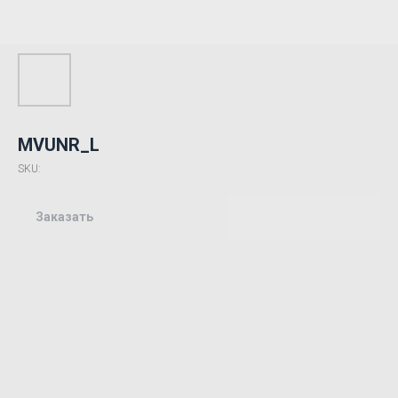
MVUNR_L
SKU:
Заказать